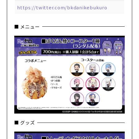
https://twitter.com/bkdanikebukuro
■ メニュー
■ グッズ